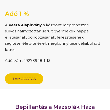
Adó 1 %
A
Vesta Alapítvány
a központi idegrendszeri,
súlyos halmozottan sérült gyermekek nappali
ellátásának, gondozásának, fejlesztésének
segítése, életvitelének megkönnyítése céljából jött
létre.
Adószám: 19278948-1-13
TÁMOGATÁS
Bepillantás a Mazsolák Háza