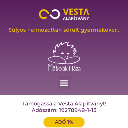
Magyar bónusz blackjack
lapszámolás
Tropicana Casino Első Befizetési Bónusz 2026
:
Súlyos halmozottan sérült gyermekekért
Mindannyian a kocsmában voltunk, és néhány
pint után fogadtunk a futballra, igaz.
Baccarat Online Engedélyezett Magyarországon
- A Magical Spin Casino rendelkezik bizonyos
feltételekkel, amelyeket tisztességtelennek
tartunk a kaszinó játékosaival szemben.
Betonic Casino Első Befizetési Bónusz 2026
: Amint
azt korábban tárgyaltuk, a fizikai orsók
megfigyelése nem árul el semmit a játékos
számára a tényleges esélyekről, mivel az esélyek.
Támogassa a Vesta Alapítványt!
Adószám: 19278948-1-13
Kaszinó nincs letét
ADÓ 1%
automatikus stratégiák