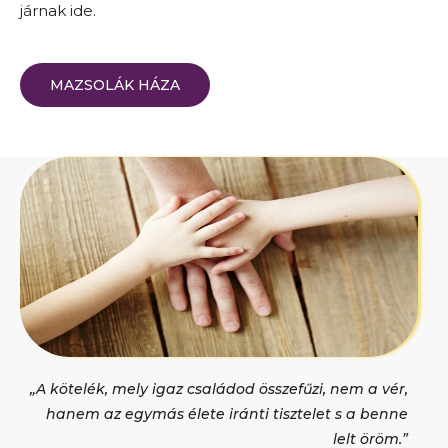
járnak ide.
MAZSOLÁK HÁZA
„A kötelék, mely igaz családod összefűzi, nem a vér,
hanem az egymás élete iránti tisztelet s a benne
lelt öröm.”