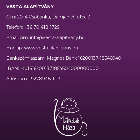
VESTA ALAPÍTVÁNY
Cím: 2014 Csobánka, Damjanich utca 3.
Telefon: +36 70 418 1729
Email cím: info@vesta-alapitvany.hu
Honlap: www.vesta-alapitvany.hu
Bankszámlaszám: Magnet Bank 16200137-18546040
IBAN: HU16162001371854604000000000
Adószám: 19278948-1-13