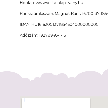
Honlap: www.vesta-alapitvany.hu
Bankszámlaszám: Magnet Bank 16200137-18
IBAN: HU16162001371854604000000000
Adószám: 19278948-1-13