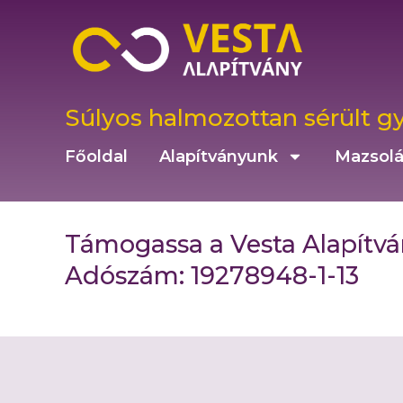
Hogyan kell játszani az elektro
Online Kaszinó Játék Indítás
: Gondoljon arra, hog
Mobil Kaszinó Bónusz Feltételek
- A szomorú motí
Bitcoin Minimum Befizetés Kaszinó
: Ha tippeket é
Súlyos halmozottan sérült 
megfelelően nem befolyásolja.
Főoldal
Alapítványunk
Mazsolá
Legjobb online kaszinó ajánlat
Viggoslots Casino Promóciós Kód 2026
Támogassa a Vesta Alapítvá
Megnyitotta, bezárta, újra megnyitotta, áthelyezte, 
Entertainment Corporation része.
Adószám: 19278948-1-13
Boaboa Casino Ingyen Pörgetés 2026
Bet-a pörgetésenkénti tét összege.
További információ a remek slots játékokat lehet játsza