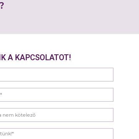
?
 pénzes játékokhoz.
NK A KAPCSOLATOT!