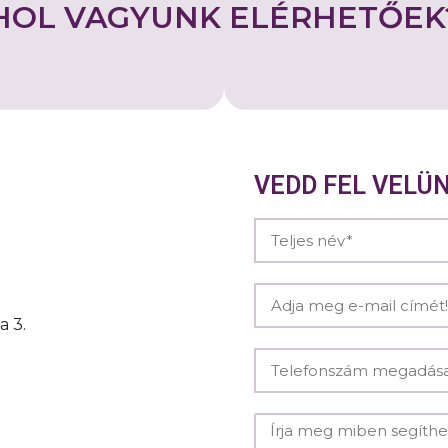
HOL VAGYUNK ELÉRHETŐEK
játékok
ldalhoz és játszhatnak, de nem csatlakozhatnak a valódi
 diagramok használata.
VEDD FEL VELÜ
a 3.