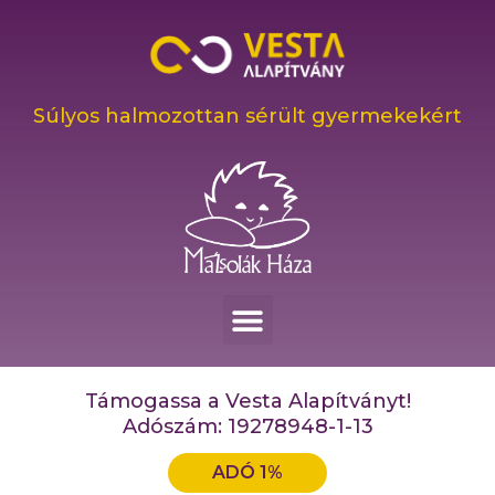
Online kaszinó bónusz
szerencsejáték játékszabály
Playamo Casino Bónusz Kód 2026
: A Maryland
Súlyos halmozottan sérült gyermekekért
Racing Commission azonban ezt 2026 júniusában
megváltoztatta a vallomások és a visszajátszási
bizonyítékok alapján.
Indaxis Casino átverés Vagy Megbízható 2026
-
Más online kaszinókkal ellentétben kiváló
áttekintést kaphat arról, hogy mit kínál a kaszinó
látogatása és a tartalom böngészése.
Magyar Kaszinó Wager Nélkül
: Ugyanezt a
figyelmet kell fordítani a bónusz alapok üdvözlő
bónuszának megszerzésekor is.
Támogassa a Vesta Alapítványt!
Adószám: 19278948-1-13
Legjobb gyümölcs
ADÓ 1%
nyerőgépek é ingyenes