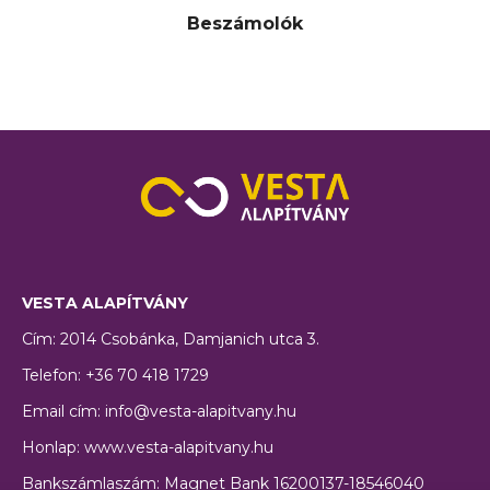
Beszámolók
VESTA ALAPÍTVÁNY
Cím: 2014 Csobánka, Damjanich utca 3.
Telefon: +36 70 418 1729
Email cím: info@vesta-alapitvany.hu
Honlap: www.vesta-alapitvany.hu
Bankszámlaszám: Magnet Bank 16200137-18546040