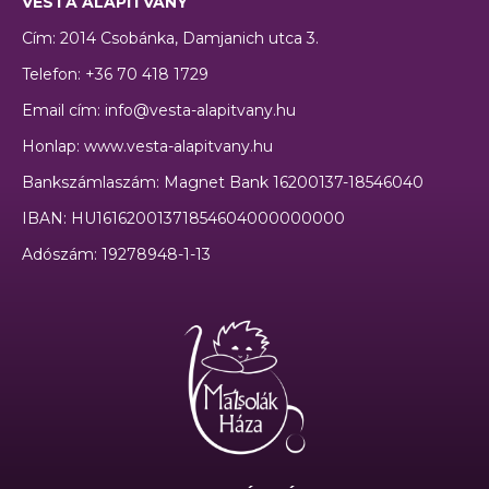
VESTA ALAPÍTVÁNY
Cím: 2014 Csobánka, Damjanich utca 3.
Telefon: +36 70 418 1729
Email cím: info@vesta-alapitvany.hu
Honlap: www.vesta-alapitvany.hu
Bankszámlaszám: Magnet Bank 16200137-18546040
IBAN: HU16162001371854604000000000
Adószám: 19278948-1-13