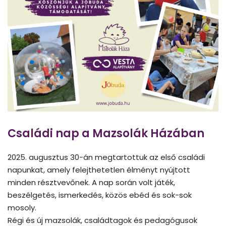
Családi nap a Mazsolák Házában
2025. augusztus 30-án megtartottuk az első családi
napunkat, amely felejthetetlen élményt nyújtott
minden résztvevőnek. A nap során volt játék,
beszélgetés, ismerkedés, közös ebéd és sok-sok
mosoly.
Régi és új mazsolák, családtagok és pedagógusok