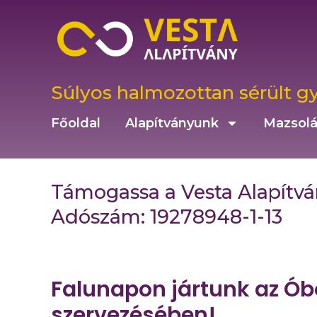
Ingyenes 3d gyümölcs nyerőgépe
Gametwist Casino Első Befizetési Bónusz 2026
: B
Vip Casino Vélemények és Tapasztalatok 2026
- Az
minőségűek legyenek.
Súlyos halmozottan sérült 
Top 5 Slot Oldal
: A Fekete Lovag RTP-je 94%.
Főoldal
Alapítványunk
Mazsolá
Gépi online kaszinó játékok 20
Póker Kaszinó Befizetési Bónusz
Támogassa a Vesta Alapítvá
Az elkerülés azt jelenti, hogy proaktív lépéseket k
Adószám: 19278948-1-13
Kaszinó Revolut Kifizetés
Ezután kövesse a képernyőn megjelenő utasításokat, 
Míg a véletlenszám-generátorok tökéletesen biztonsá
Falunapon jártunk az Ób
szervezésében!
Ingyen nyerőgépek