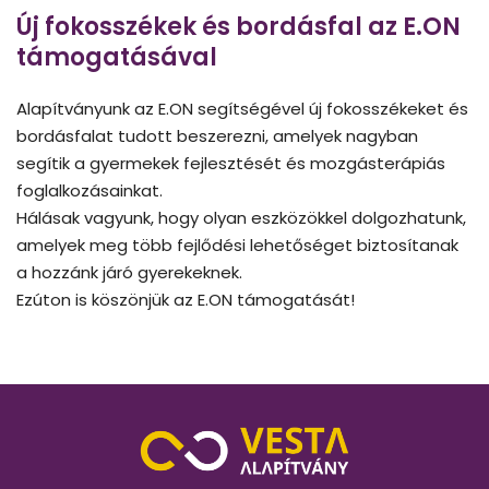
megfeleljen a jóváhagyást a legtöbb új, tapasztalt
Új fokosszékek és bordásfal az E.ON
játékosok.
támogatásával
élő Blackjack Valódi Pénzzel
A kivonási folyamat átlagosan 48 órát vesz igénybe.
Alapítványunk az E.ON segítségével új fokosszékeket és
Francia Rulett Valódi Pénzzel
bordásfalat tudott beszerezni, amelyek nagyban
segítik a gyermekek fejlesztését és mozgásterápiás
foglalkozásainkat.
Hálásak vagyunk, hogy olyan eszközökkel dolgozhatunk,
amelyek meg több fejlődési lehetőséget biztosítanak
a hozzánk járó gyerekeknek.
Ezúton is köszönjük az E.ON támogatását!