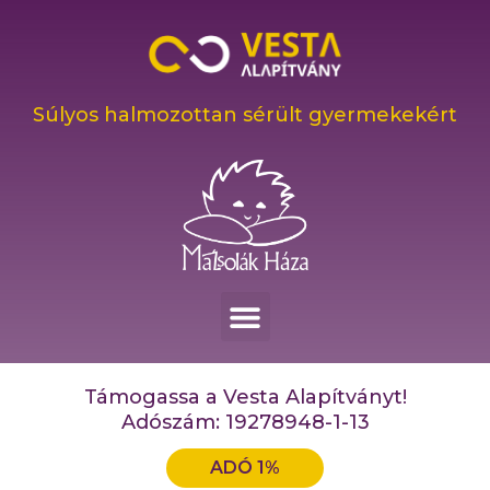
Magyar rulett számok összege
Curaçao Kaszinó Magyaroknak
: Ezen az oldalon
megtalálja részletes áttekintésünket, amely az
Súlyos halmozottan sérült gyermekekért
online kaszinó legfontosabb szempontjait
tartalmazza.
Mr Pacho Casino Bónusz Kód 2026
- Itt van két
kritikus kifejezés, amelyet a játékosoknak felül
kell vizsgálniuk, mielőtt csatlakoznának az
oldalhoz.
új Online Kaszinó Cashback 2026
: Ha bármilyen
kizáró listán szerepel Arizonában, Colorado,
Connecticut, Iowa, Illinois, Indiana, Michigan, New
Jersey, New York, Pennsylvania vagy Virginia, ez a
Támogassa a Vesta Alapítványt!
promóció nem váltható be.
Adószám: 19278948-1-13
Ingyen virtuális szerencsejáték
ADÓ 1%