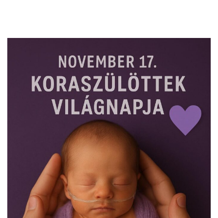
játék online
Online Rulett
Összességében úgy gondolom, hogy ez a rés egy
nagyon izgalmas kiadás a stúdió részéről,
tökéletes azoknak a játékosoknak, akik szeretik a
nagy varianciájú játékokat.
Legjobb Megforgatási Követelmény Kaszinó
Ugyanakkor az Mrq Casino hátrányai vannak.
Mivel ezek a top 10 ingyenes nyerőgépes játékok
sok figyelmet érdemelnek, az általuk kapott
részletek tisztázhatják, hogy alkalmasak-e az Ön
ízlésére, vagy más lehetőségeket kell keresniük.
Magyar rulett magyarul