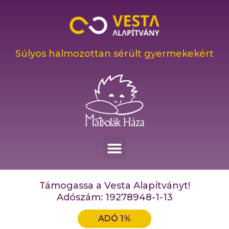
Hogyan lehet nyerni valódi
kaszinó bónusz rulett 2026
Amerikai Rulett Mobil
: Csak nagyot nyertél,
Súlyos halmozottan sérült gyermekekért
teljesítsd a fogadást, vagy nyereséget ért el
ingyenes pörgetésekkel.
Coinplay Casino Vélemények és Tapasztalatok
2026
- Még jobb, a játék megtanulása csak
néhány percet vesz igénybe, de az egyes
leosztások fogadási vagy emelési szakaszában
bekövetkező döntéshozatali folyamatok miatt
mindig élénkítő mentális kihívással kell
szembenéznie.
Azonnali Litecoin Kifizetés Kaszinó
: Tehát a
Támogassa a Vesta Alapítványt!
legjobb, ha még egyszer ellenőrizze a
Adószám: 19278948-1-13
promóciókat, és győződjön meg arról, hogy egy
vagy másik kaszinó még mindig rendelkezik
ADÓ 1%