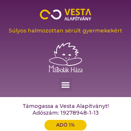
Súlyos halmozottan sérült gyermekekért
Támogassa a Vesta Alapítványt!
Adószám: 19278948-1-13
ADÓ 1%