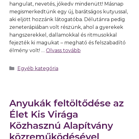
hangulat, nevetés, jókedv mindenütt! Másnap
megismerkedtünk egy új, barátságos kutyussal,
aki eljött hozzánk látogatóba. Délutánra pedig
zeneterápiában volt részünk, ahol a gyerekek
hangszerekkel, dallamokkal és ritmusokkal
fejezték ki magukat – megható és felszabadító
élmény volt! …
Olvass tovább
Egyéb kategória
Anyukák feltöltődése az
Élet Kis Virága
Közhasznú Alapítvány
közreműködésével