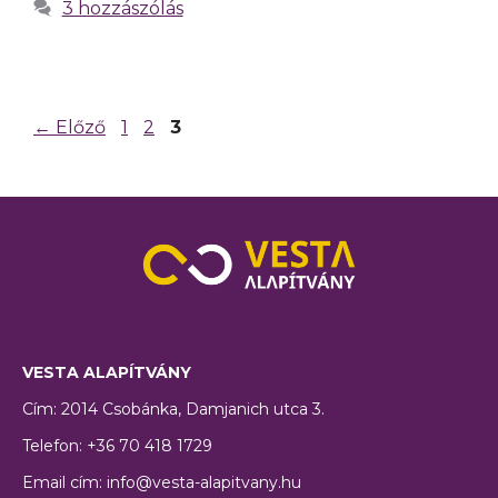
3 hozzászólás
←
Előző
1
2
3
VESTA ALAPÍTVÁNY
Cím: 2014 Csobánka, Damjanich utca 3.
Telefon: +36 70 418 1729
Email cím: info@vesta-alapitvany.hu