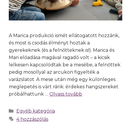
A Marica produkció ismét ellátogatott hozzánk,
és most is csodás élményt hoztak a
gyerekeknek (és a felnőtteknek is!). Marica és
Mari előadása magával ragadó volt – a kicsik
lelkesen kapcsolódtak be a mesébe, a felnőttek
pedig mosollyal az arcukon figyelték a
varázslatot. A mese után még egy különleges
meglepetés is várt ránk: érdekes hangszereket
próbálhattunk …
Olvass tovább
Egyéb kategória
4 hozzászólás